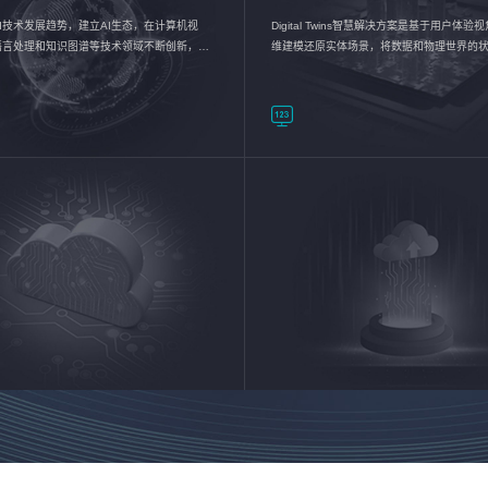
I技术发展趋势，建立AI生态，在计算机视
Digital Twins智慧解决方案是基于用户体
语言处理和知识图谱等技术领域不断创新，持
维建模还原实体场景，将数据和物理世界的
数智化转型加速器—AlphaMind®AI能力开放
现，使用户对关键数据有更直观的感受，推
成智能化转型，实现新旧动能的转换