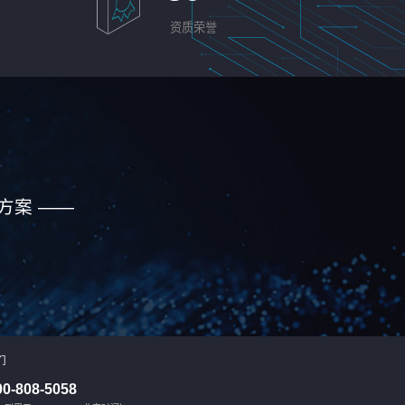
资质荣誉
方案 ——
们
00-808-5058