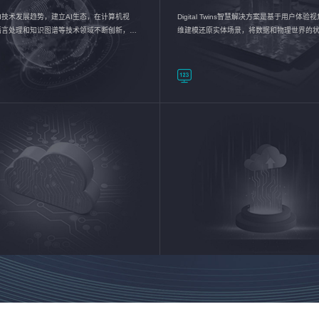
I技术发展趋势，建立AI生态，在计算机视
Digital Twins智慧解决方案是基于用户体
语言处理和知识图谱等技术领域不断创新，持
维建模还原实体场景，将数据和物理世界的
数智化转型加速器—AlphaMind®AI能力开放
现，使用户对关键数据有更直观的感受，推
成智能化转型，实现新旧动能的转换