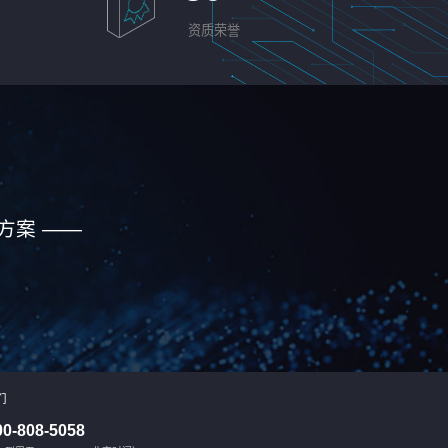
资质荣誉
方案 ——
们
00-808-5058